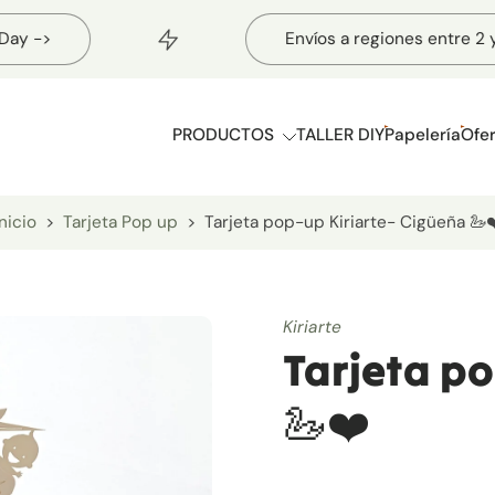
Envíos a regiones entre 2 y 4 día
PRODUCTOS
TALLER DIY
Papelería
Ofe
nicio
>
Tarjeta Pop up
>
Tarjeta pop-up Kiriarte- Cigüeña 🦢❤
Kiriarte
Tarjeta po
🦢❤️