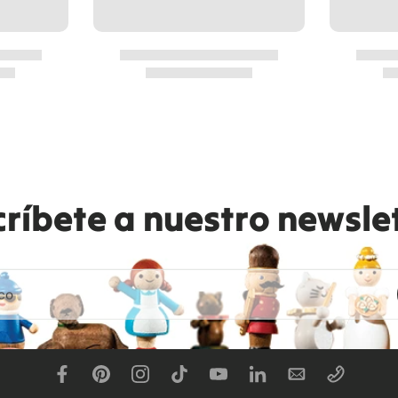
críbete a nuestro newslet
co