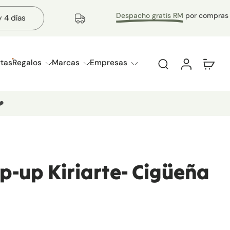
Despacho gratis RM
por compras sobre 1
s
rtas
Regalos
Marcas
Empresas
️
p-up Kiriarte- Cigüeña