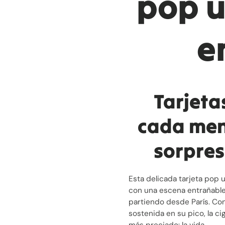
pop u
e
Tarjeta
cada men
sorpres
Esta delicada tarjeta pop u
con una escena entrañable
partiendo desde París. Co
sostenida en su pico, la c
más preciado: la vida.