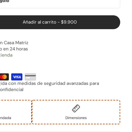
egalo
Añadir al carrito
-
$9.900
en
Casa Matriz
o en 24 horas
tienda
gida con medidas de seguridad avanzadas para
onfidencial
endada
Dimensiones