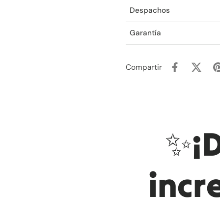
Despachos
Garantía
Compartir
✨¡D
incr