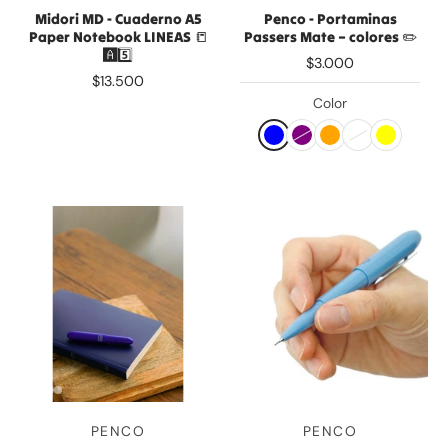
Midori MD - Cuaderno A5
Penco - Portaminas
Paper Notebook LINEAS 📒
Passers Mate – colores ✏️
🅰️5️⃣
$3.000
$13.500
Color
PENCO
PENCO