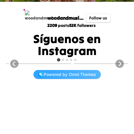
woodandmusic.cl
Follow us
2209
posts
52K
followers
Síguenos en
Instagram
26
0
31
2
Powered by Omni Themes