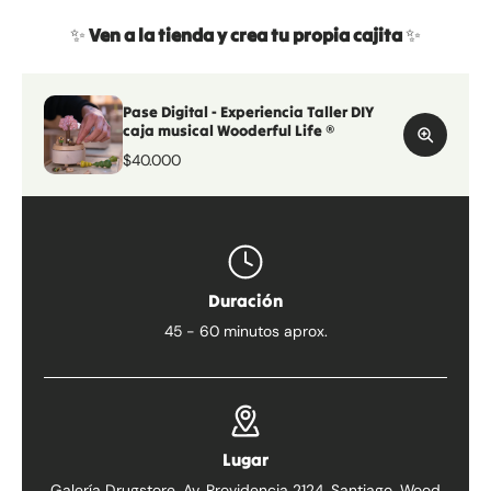
✨​
Ven a la tienda y crea tu propia cajita
✨​
Pase Digital - Experiencia Taller DIY
caja musical Wooderful Life ®
$40.000
Duración
45 - 60 minutos aprox.
Lugar
Galería Drugstore, Av. Providencia 2124, Santiago. Wood