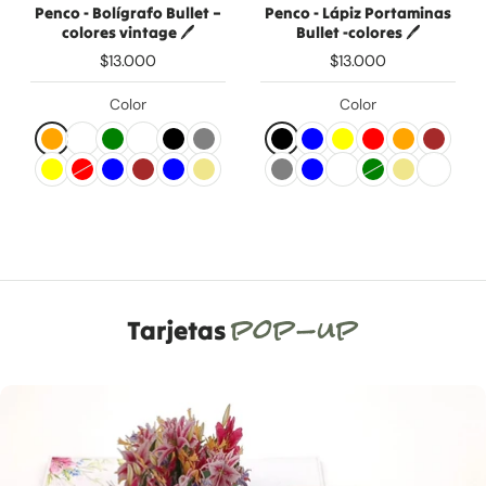
Penco - Bolígrafo Bullet –
Penco - Lápiz Portaminas
colores vintage 🖊️
Bullet -colores 🖊️
$13.000
$13.000
Color
Color
pop-up
Tarjetas