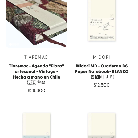
TIAREMAC
MIDORI
Tiaremac - Agenda "Flora"
Midori MD - Cuaderno B6
artesanal - Vintage -
Paper Notebook- BLANCO
Hecha a mano en Chile
📒🅱️6️⃣ 🇯🇵
🇨🇱 💐📖
$12.500
$29.900