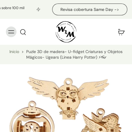
bre 100 mil
Revisa cobertura Same Day ->
Inicio
>
Puzle 3D de madera- U-fidget Criaturas y Objetos
Mágicos- Ugears (Linea Harry Potter) ⚡👓